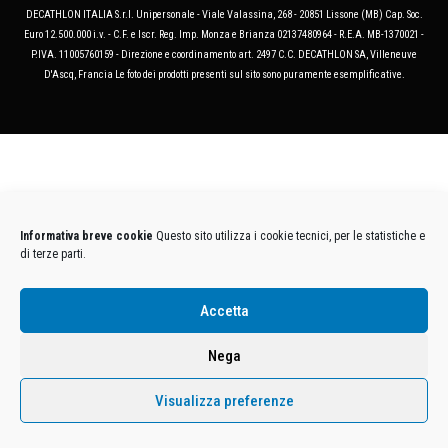
DECATHLON ITALIA S.r.l. Unipersonale - Viale Valassina, 268 - 20851 Lissone (MB) Cap. Soc.
Euro 12.500.000 i.v. - C.F. e Iscr. Reg. Imp. Monza e Brianza 02137480964 - R.E.A. MB-1370021 -
P.IVA. 11005760159 - Direzione e coordinamento art. 2497 C.C. DECATHLON SA, Villeneuve
D'Ascq, Francia Le foto dei prodotti presenti sul sito sono puramente esemplificative.
Informativa breve cookie
Questo sito utilizza i cookie tecnici, per le statistiche e
di terze parti.
Accetta
Nega
Visualizza preferenze