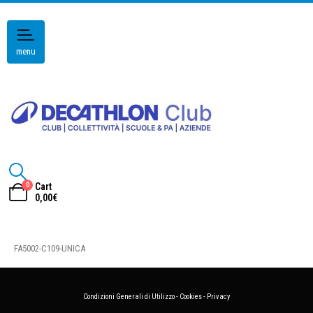
menu
0
Cart
0,00
€
FA5002-C109-UNICA
Condizioni Generali di Utilizzo
-
Cookies
-
Privacy