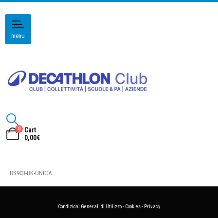
menu
0
Cart
0,00
€
BS903-BK-UNICA
Condizioni Generali di Utilizzo
-
Cookies
-
Privacy