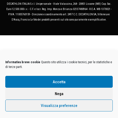
DECATHLON ITALIA S.r.l. Unipersonale - Viale Valassina, 268 - 20851 Lissone (MB) Cap. Soc.
Euro 12.500.000 i.v. - C.F. e Iscr. Reg. Imp. Monza e Brianza 02137480964 - R.E.A. MB-1370021 -
P.IVA. 11005760159 - Direzione e coordinamento art. 2497 C.C. DECATHLON SA, Villeneuve
D'Ascq, Francia Le foto dei prodotti presenti sul sito sono puramente esemplificative.
Informativa breve cookie
Questo sito utilizza i cookie tecnici, per le statistiche e
di terze parti.
Accetta
Nega
Visualizza preferenze