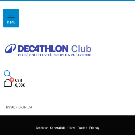
menu
0
Cart
0,00
€
BS903-RD-UNICA
Condizioni Generali di Utilizzo
-
Cookies
-
Privacy