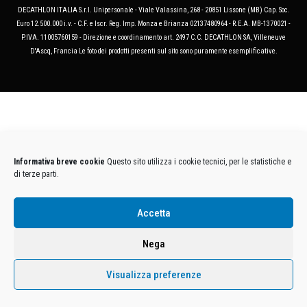
DECATHLON ITALIA S.r.l. Unipersonale - Viale Valassina, 268 - 20851 Lissone (MB) Cap. Soc.
Euro 12.500.000 i.v. - C.F. e Iscr. Reg. Imp. Monza e Brianza 02137480964 - R.E.A. MB-1370021 -
P.IVA. 11005760159 - Direzione e coordinamento art. 2497 C.C. DECATHLON SA, Villeneuve
D'Ascq, Francia Le foto dei prodotti presenti sul sito sono puramente esemplificative.
Informativa breve cookie
Questo sito utilizza i cookie tecnici, per le statistiche e
di terze parti.
Accetta
Nega
Visualizza preferenze