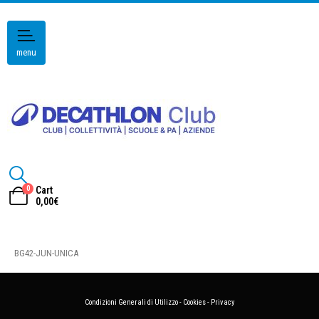
menu
0
Cart
0,00
€
BG42-JUN-UNICA
Condizioni Generali di Utilizzo
-
Cookies
-
Privacy