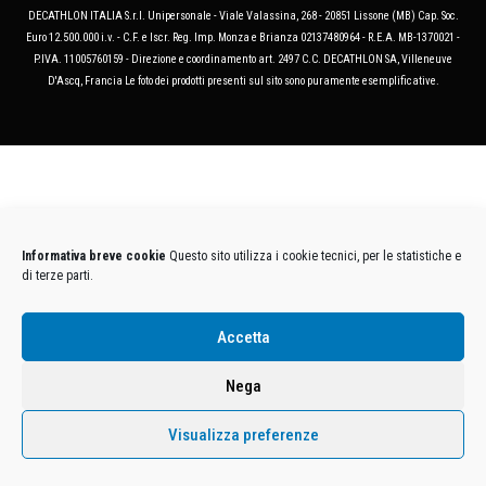
DECATHLON ITALIA S.r.l. Unipersonale - Viale Valassina, 268 - 20851 Lissone (MB) Cap. Soc.
Euro 12.500.000 i.v. - C.F. e Iscr. Reg. Imp. Monza e Brianza 02137480964 - R.E.A. MB-1370021 -
P.IVA. 11005760159 - Direzione e coordinamento art. 2497 C.C. DECATHLON SA, Villeneuve
D'Ascq, Francia Le foto dei prodotti presenti sul sito sono puramente esemplificative.
Informativa breve cookie
Questo sito utilizza i cookie tecnici, per le statistiche e
di terze parti.
Accetta
Nega
Visualizza preferenze