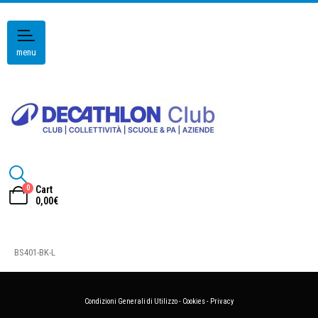
menu
0
Cart
0,00
€
BS401-BK-L
Condizioni Generali di Utilizzo
-
Cookies
-
Privacy