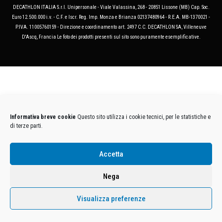
DECATHLON ITALIA S.r.l. Unipersonale - Viale Valassina, 268 - 20851 Lissone (MB) Cap. Soc.
Euro 12.500.000 i.v. - C.F. e Iscr. Reg. Imp. Monza e Brianza 02137480964 - R.E.A. MB-1370021 -
P.IVA. 11005760159 - Direzione e coordinamento art. 2497 C.C. DECATHLON SA, Villeneuve
D'Ascq, Francia Le foto dei prodotti presenti sul sito sono puramente esemplificative.
Informativa breve cookie
Questo sito utilizza i cookie tecnici, per le statistiche e
di terze parti.
Accetta
Nega
Visualizza preferenze