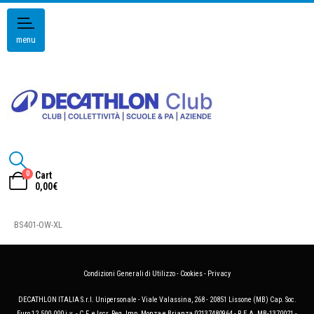
menu
0
Cart
0,00
€
BS401-OW-XL
Condizioni Generali di Utilizzo
-
Cookies
-
Privacy
DECATHLON ITALIA S.r.l. Unipersonale - Viale Valassina, 268 - 20851 Lissone (MB) Cap. Soc.
Euro 12.500.000 i.v. - C.F. e Iscr. Reg. Imp. Monza e Brianza 02137480964 - R.E.A. MB-1370021 -