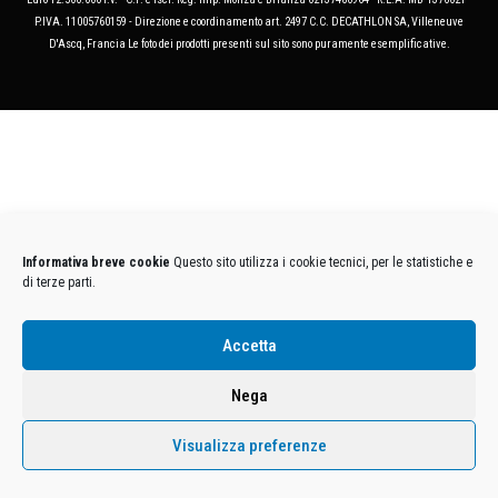
P.IVA. 11005760159 - Direzione e coordinamento art. 2497 C.C. DECATHLON SA, Villeneuve
D'Ascq, Francia Le foto dei prodotti presenti sul sito sono puramente esemplificative.
Informativa breve cookie
Questo sito utilizza i cookie tecnici, per le statistiche e
di terze parti.
Accetta
Nega
Visualizza preferenze