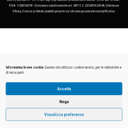
P.IVA. 11005760159 - Direzione e coordinamento art. 2497 C.C. DECATHLON SA, Villeneuve
D'Ascq, Francia Le foto dei prodotti presenti sul sito sono puramente esemplificative.
Informativa breve cookie
Questo sito utilizza i cookie tecnici, per le statistiche e
di terze parti.
Accetta
Nega
Visualizza preferenze