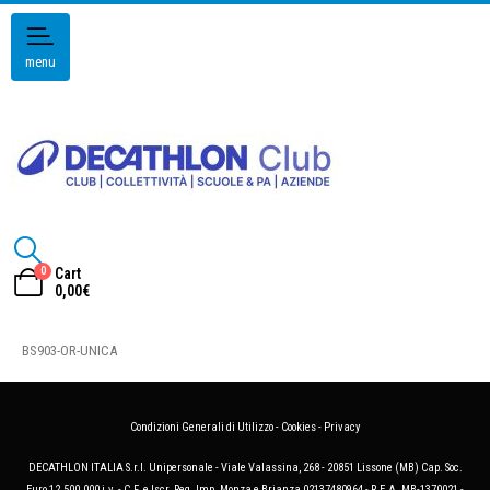
menu
0
Cart
0,00
€
BS903-OR-UNICA
Condizioni Generali di Utilizzo
-
Cookies
-
Privacy
DECATHLON ITALIA S.r.l. Unipersonale - Viale Valassina, 268 - 20851 Lissone (MB) Cap. Soc.
Euro 12.500.000 i.v. - C.F. e Iscr. Reg. Imp. Monza e Brianza 02137480964 - R.E.A. MB-1370021 -