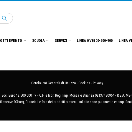
OTTI EVENTO
SCUOLA
SERVIZI
LINEA WVB100-500-900
LINEA V
Condizioni Generali di Utilizzo
-
Cookies
-
Privacy
 Soc. Euro 12.500.000 i.v. - C.F. e Iscr. Reg. Imp. Monza e Brianza 02137480964 - R.E.A. 
illeneuve D'Ascq, Francia Le foto dei prodotti presenti sul sito sono puramente esemplificat