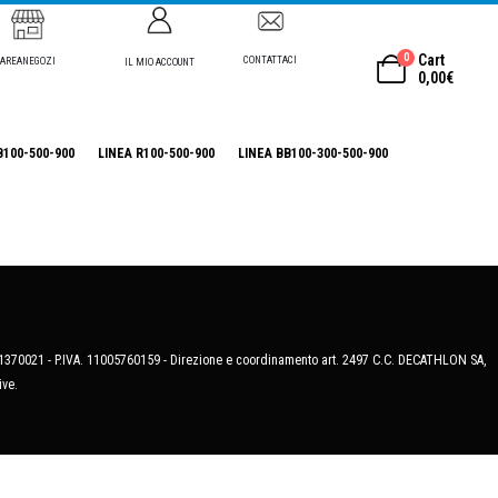
0
Cart
CONTATTACI
AREANEGOZI
IL MIO ACCOUNT
0,00
€
B100-500-900
LINEA R100-500-900
LINEA BB100-300-500-900
MB-1370021 - P.IVA. 11005760159 - Direzione e coordinamento art. 2497 C.C. DECATHLON SA,
ive.