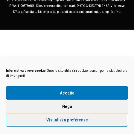
P.IVA. 11005760159 - Direzione e coordinamento art. 2497 C.C. DECATHLON SA, Villeneuve
D'Ascq, Francia Le foto dei prodotti presenti sul sito sono puramente esemplificative.
Informativa breve cookie
Questo sito utilizza i cookie tecnici, per le statistiche e
di terze parti.
Accetta
Nega
Visualizza preferenze