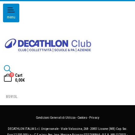
menu
0
Cart
0,00
€
BS913L
Condizioni Generali di Utilizzo
-
Cookies
-
Privacy
DECATHLON ITALIA S.r.l. Unipersonale - Viale Valassina, 268 - 20851 Lissone (MB) Cap. Soc.
Euro 12.500.000 i.v. - C.F. e Iscr. Reg. Imp. Monza e Brianza 02137480964 - R.E.A. MB-1370021 -