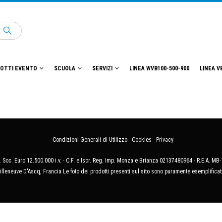
OTTI EVENTO
SCUOLA
SERVIZI
LINEA WVB100-500-900
LINEA V
Condizioni Generali di Utilizzo
-
Cookies
-
Privacy
 Soc. Euro 12.500.000 i.v. - C.F. e Iscr. Reg. Imp. Monza e Brianza 02137480964 - R.E.A. 
illeneuve D'Ascq, Francia Le foto dei prodotti presenti sul sito sono puramente esemplificat