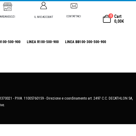
0
Cart
CONTATTACI
AREANEGOZI
IL MIO ACCOUNT
0,00
€
B100-500-900
LINEA R100-500-900
LINEA BB100-300-500-900
MB-1370021 - P.IVA. 11005760159 - Direzione e coordinamento art. 2497 C.C. DECATHLON SA,
ive.