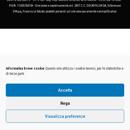
P.IVA. 11005760159 - Direzione e coordinamento art. 2497 C.C. DECATHLON SA, Villeneuve
D'Ascq, Francia Le foto dei prodotti presenti sul sito sono puramente esemplificative.
Informativa breve cookie
Questo sito utilizza i cookie tecnici, per le statistiche e
di terze parti.
Accetta
Nega
Visualizza preferenze