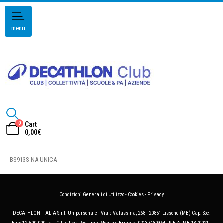
menu
0
Cart
0,00
€
BS913S-NA-UNICA
Condizioni Generali di Utilizzo
-
Cookies
-
Privacy
DECATHLON ITALIA S.r.l. Unipersonale - Viale Valassina, 268 - 20851 Lissone (MB) Cap. Soc.
Euro 12.500.000 i.v. - C.F. e Iscr. Reg. Imp. Monza e Brianza 02137480964 - R.E.A. MB-1370021 -