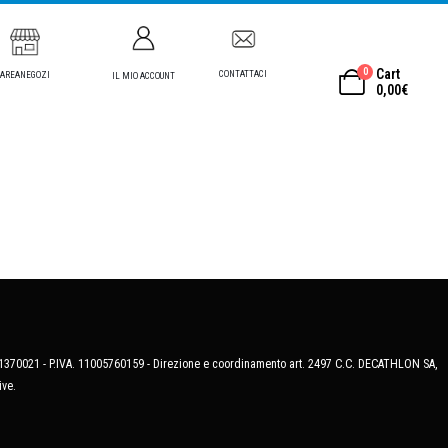
0
Cart
CONTATTACI
AREANEGOZI
IL MIO ACCOUNT
0,00
€
MB-1370021 - P.IVA. 11005760159 - Direzione e coordinamento art. 2497 C.C. DECATHLON SA,
ive.