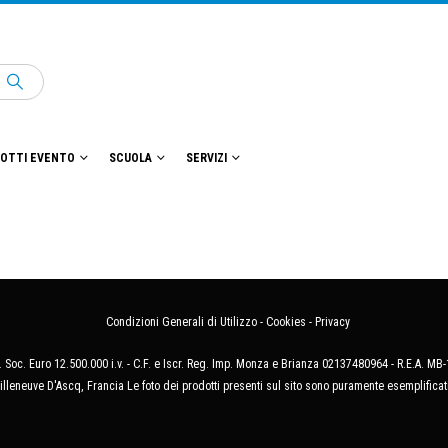
OTTI EVENTO
SCUOLA
SERVIZI
Condizioni Generali di Utilizzo
-
Cookies
-
Privacy
 Soc. Euro 12.500.000 i.v. - C.F. e Iscr. Reg. Imp. Monza e Brianza 02137480964 - R.E.A. 
illeneuve D'Ascq, Francia Le foto dei prodotti presenti sul sito sono puramente esemplificat