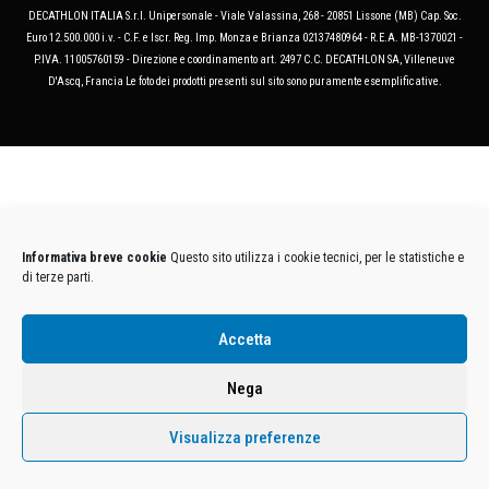
DECATHLON ITALIA S.r.l. Unipersonale - Viale Valassina, 268 - 20851 Lissone (MB) Cap. Soc.
Euro 12.500.000 i.v. - C.F. e Iscr. Reg. Imp. Monza e Brianza 02137480964 - R.E.A. MB-1370021 -
P.IVA. 11005760159 - Direzione e coordinamento art. 2497 C.C. DECATHLON SA, Villeneuve
D'Ascq, Francia Le foto dei prodotti presenti sul sito sono puramente esemplificative.
Informativa breve cookie
Questo sito utilizza i cookie tecnici, per le statistiche e
di terze parti.
Accetta
Nega
Visualizza preferenze