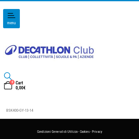
menu
0
Cart
0,00
€
BSK400-GY-13-14
Condizioni Generali di Utilizzo
-
Cookies
-
Privacy