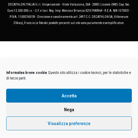
DECATHLON ITALIA S.r.l. Unipersonale - Viale Valassina, 268 - 20851 Lissone (MB) Cap. Soc.
Euro 12.500.000 i.v. - C.F. e Iscr. Reg. Imp. Monza e Brianza 02137480964 - R.E.A. MB-1370021 -
P.IVA. 11005760159 - Direzione e coordinamento art. 2497 C.C. DECATHLON SA, Villeneuve
D'Ascq, Francia Le foto dei prodotti presenti sul sito sono puramente esemplificative.
Informativa breve cookie
Questo sito utilizza i cookie tecnici, per le statistiche e
di terze parti.
Accetta
Nega
Visualizza preferenze