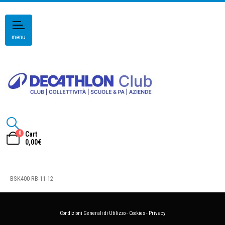
menu
0
Cart
0,00
€
BSK400-RB-11-12
Condizioni Generali di Utilizzo
-
Cookies
-
Privacy