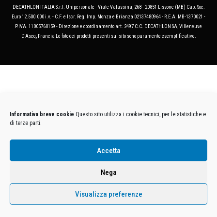
DECATHLON ITALIA S.r.l. Unipersonale - Viale Valassina, 268 - 20851 Lissone (MB) Cap. Soc.
Euro 12.500.000 i.v. - C.F. e Iscr. Reg. Imp. Monza e Brianza 02137480964 - R.E.A. MB-1370021 -
P.IVA. 11005760159 - Direzione e coordinamento art. 2497 C.C. DECATHLON SA, Villeneuve
D'Ascq, Francia Le foto dei prodotti presenti sul sito sono puramente esemplificative.
Informativa breve cookie
Questo sito utilizza i cookie tecnici, per le statistiche e
di terze parti.
Accetta
Nega
Visualizza preferenze