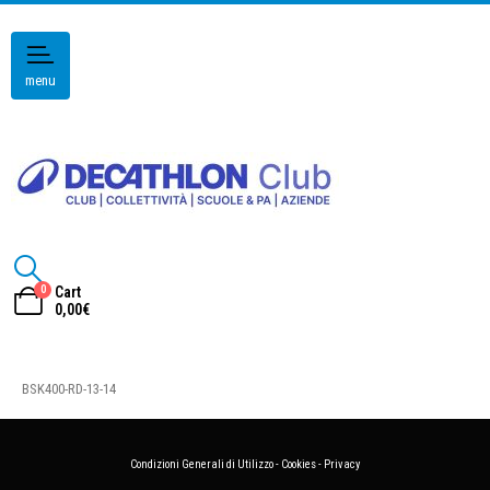
menu
0
Cart
0,00
€
BSK400-RD-13-14
Condizioni Generali di Utilizzo
-
Cookies
-
Privacy