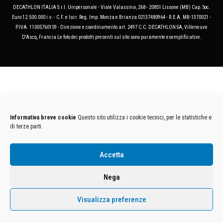
DECATHLON ITALIA S.r.l. Unipersonale - Viale Valassina, 268 - 20851 Lissone (MB) Cap. Soc.
Euro 12.500.000 i.v. - C.F. e Iscr. Reg. Imp. Monza e Brianza 02137480964 - R.E.A. MB-1370021 -
P.IVA. 11005760159 - Direzione e coordinamento art. 2497 C.C. DECATHLON SA, Villeneuve
D'Ascq, Francia Le foto dei prodotti presenti sul sito sono puramente esemplificative.
Informativa breve cookie
Questo sito utilizza i cookie tecnici, per le statistiche e
di terze parti.
Accetta
Nega
Visualizza preferenze