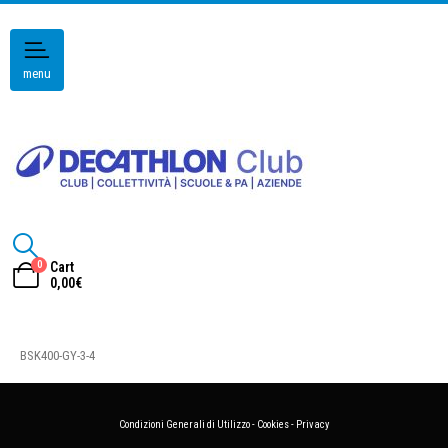
menu
0
Cart
0,00
€
BSK400-GY-3-4
Condizioni Generali di Utilizzo
-
Cookies
-
Privacy