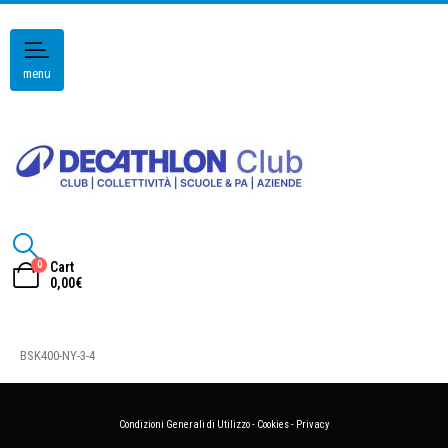
menu
0
Cart
0,00
€
BSK400-NY-3-4
Condizioni Generali di Utilizzo
-
Cookies
-
Privacy