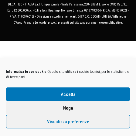
DECATHLON ITALIA S.r.l. Unipersonale - Viale Valassina, 268 - 20851 Lissone (MB) Cap. Soc.
Euro 12.500.000 i.v. - C.F. e Iscr. Reg. Imp. Monza e Brianza 02137480964 - R.E.A. MB-1370021 -
P.IVA. 11005760159 - Direzione e coordinamento art. 2497 C.C. DECATHLON SA, Villeneuve
D'Ascq, Francia Le foto dei prodotti presenti sul sito sono puramente esemplificative.
Informativa breve cookie
Questo sito utilizza i cookie tecnici, per le statistiche e
di terze parti.
Accetta
Nega
Visualizza preferenze