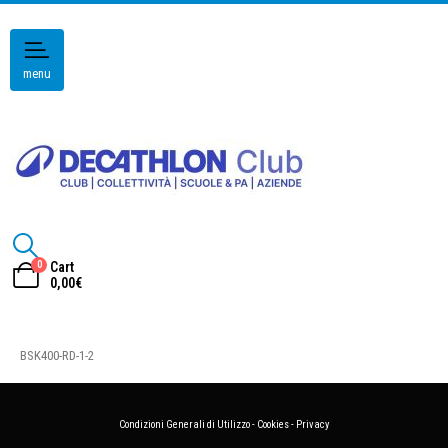
menu
0
Cart
0,00
€
BSK400-RD-1-2
Condizioni Generali di Utilizzo
-
Cookies
-
Privacy