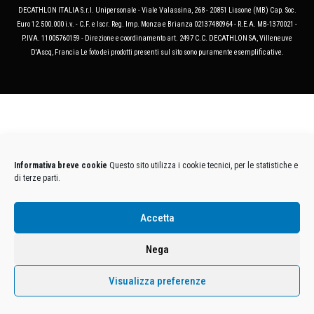
DECATHLON ITALIA S.r.l. Unipersonale - Viale Valassina, 268 - 20851 Lissone (MB) Cap. Soc.
Euro 12.500.000 i.v. - C.F. e Iscr. Reg. Imp. Monza e Brianza 02137480964 - R.E.A. MB-1370021 -
P.IVA. 11005760159 - Direzione e coordinamento art. 2497 C.C. DECATHLON SA, Villeneuve
D'Ascq, Francia Le foto dei prodotti presenti sul sito sono puramente esemplificative.
Informativa breve cookie
Questo sito utilizza i cookie tecnici, per le statistiche e
di terze parti.
Accetta
Nega
Visualizza preferenze