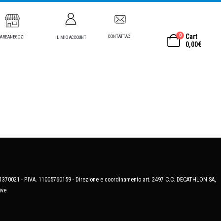
0
Cart
CONTATTACI
AREANEGOZI
IL MIO ACCOUNT
0,00
€
MB-1370021 - P.IVA. 11005760159 - Direzione e coordinamento art. 2497 C.C. DECATHLON SA,
ive.