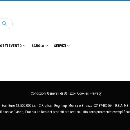
OTTI EVENTO
SCUOLA
SERVIZI
Condizioni Generali di Utilizzo
-
Cookies
-
Privacy
 Soc. Euro 12.500.000 i.v. - C.F. e Iscr. Reg. Imp. Monza e Brianza 02137480964 - R.E.A. 
illeneuve D'Ascq, Francia Le foto dei prodotti presenti sul sito sono puramente esemplificat