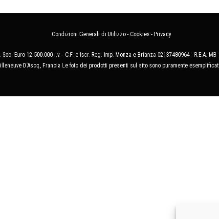
Condizioni Generali di Utilizzo
-
Cookies
-
Privacy
 Soc. Euro 12.500.000 i.v. - C.F. e Iscr. Reg. Imp. Monza e Brianza 02137480964 - R.E.A. 
illeneuve D'Ascq, Francia Le foto dei prodotti presenti sul sito sono puramente esemplificat