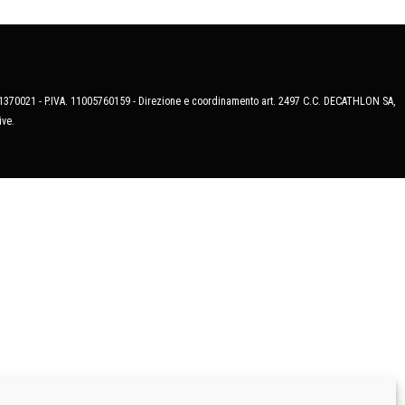
MB-1370021 - P.IVA. 11005760159 - Direzione e coordinamento art. 2497 C.C. DECATHLON SA,
ive.