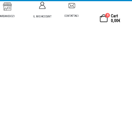
0
Cart
CONTATTACI
AREANEGOZI
IL MIO ACCOUNT
0,00
€