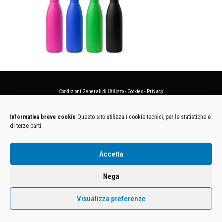
Condizioni Generali di Utilizzo
-
Cookies
-
Privacy
DECATHLON ITALIA S.r.l. Unipersonale - Viale Valassina, 268 - 20851 Lissone (MB) Cap. Soc.
Informativa breve cookie
Questo sito utilizza i cookie tecnici, per le statistiche e
Euro 12.500.000 i.v. - C.F. e Iscr. Reg. Imp. Monza e Brianza 02137480964 - R.E.A. MB-1370021 -
di terze parti.
P.IVA. 11005760159 - Direzione e coordinamento art. 2497 C.C. DECATHLON SA, Villeneuve
D'Ascq, Francia Le foto dei prodotti presenti sul sito sono puramente esemplificative.
Accetta
Nega
Visualizza preferenze