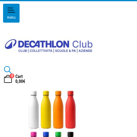
menu
0
Cart
0,00
€