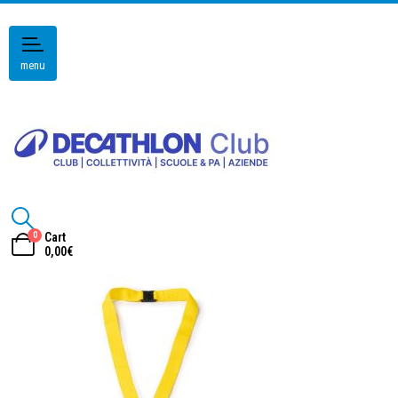
menu
0
Cart
0,00
€