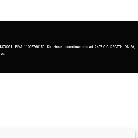
MB-1370021 - P.IVA. 11005760159 - Direzione e coordinamento art. 2497 C.C. DECATHLON SA,
ive.