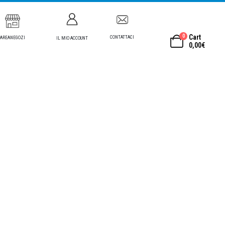
0
Cart
CONTATTACI
AREANEGOZI
IL MIO ACCOUNT
0,00
€