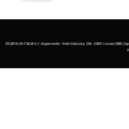
DECATHLON ITALIA S.r.l. Unipersonale - Viale Valassina, 268 - 20851 Lissone (MB) Cap.
V