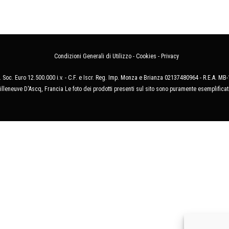
Condizioni Generali di Utilizzo
-
Cookies
-
Privacy
 Soc. Euro 12.500.000 i.v. - C.F. e Iscr. Reg. Imp. Monza e Brianza 02137480964 - R.E.A. 
illeneuve D'Ascq, Francia Le foto dei prodotti presenti sul sito sono puramente esemplificat