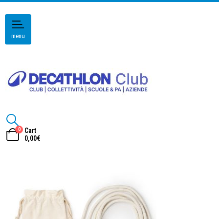
menu
0
Cart
0,00
€