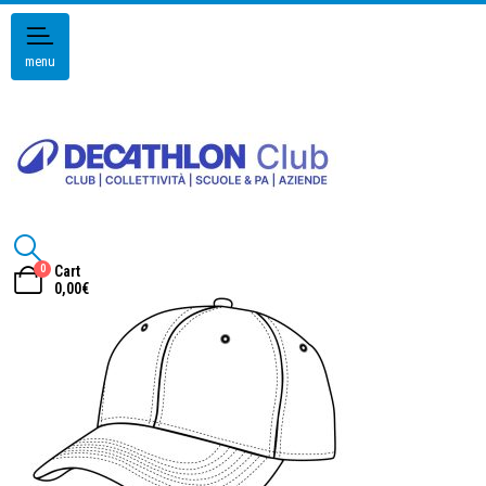
menu
0
Cart
0,00
€