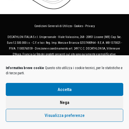
Condizioni Generali di Utilizzo
-
Cookies
-
Privacy
DECATHLON ITALIA S.r.l. Unipersonale - Viale Valassina, 268 - 20851 Lissone (MB) Cap. Soc.
Euro 12.500.000 i.v. - C.F. e Iscr. Reg. Imp. Monza e Brianza 02137480964 - R.E.A. MB-1370021 -
P.IVA. 11005760159 - Direzione e coordinamento art. 2497 C.C. DECATHLON SA, Villeneuve
D'Ascq, Francia Le foto dei prodotti presenti sul sito sono puramente esemplificative.
Informativa breve cookie
Questo sito utilizza i cookie tecnici, per le statistiche e
di terze parti.
Accetta
Nega
Visualizza preferenze