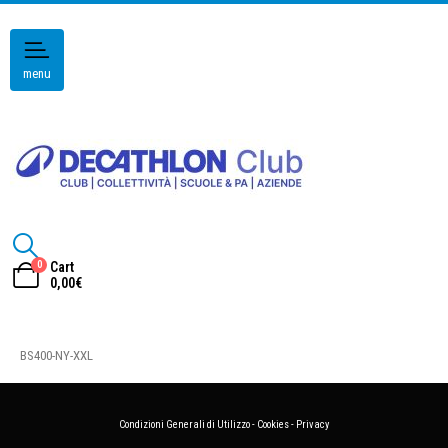
menu
0
Cart
0,00
€
BS400-NY-XXL
Condizioni Generali di Utilizzo
-
Cookies
-
Privacy