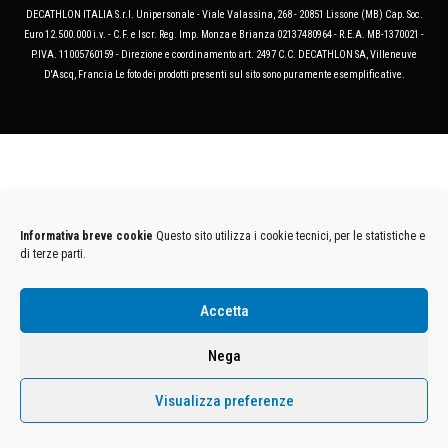
DECATHLON ITALIA S.r.l. Unipersonale - Viale Valassina, 268 - 20851 Lissone (MB) Cap. Soc.
Euro 12.500.000 i.v. - C.F. e Iscr. Reg. Imp. Monza e Brianza 02137480964 - R.E.A. MB-1370021 -
P.IVA. 11005760159 - Direzione e coordinamento art. 2497 C.C. DECATHLON SA, Villeneuve
D'Ascq, Francia Le foto dei prodotti presenti sul sito sono puramente esemplificative.
Informativa breve cookie
Questo sito utilizza i cookie tecnici, per le statistiche e
di terze parti.
Accetta
Nega
Visualizza preferenze