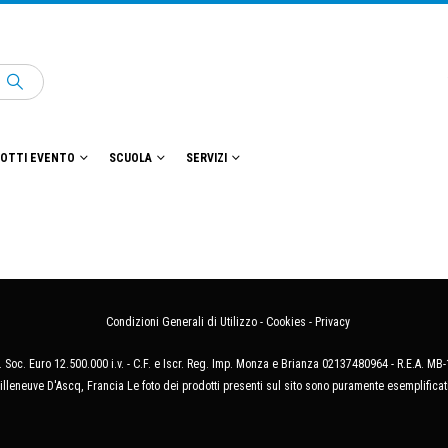
OTTI EVENTO
SCUOLA
SERVIZI
Condizioni Generali di Utilizzo
-
Cookies
-
Privacy
 Soc. Euro 12.500.000 i.v. - C.F. e Iscr. Reg. Imp. Monza e Brianza 02137480964 - R.E.A. 
illeneuve D'Ascq, Francia Le foto dei prodotti presenti sul sito sono puramente esemplificat