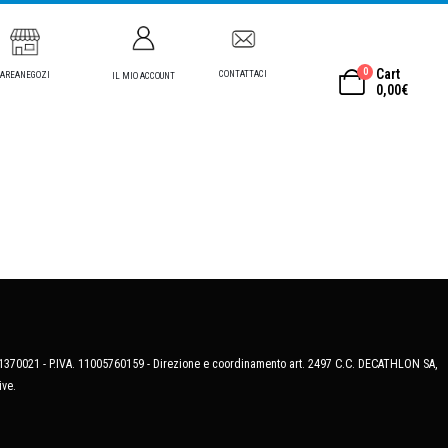
0
Cart
CONTATTACI
AREANEGOZI
IL MIO ACCOUNT
0,00
€
MB-1370021 - P.IVA. 11005760159 - Direzione e coordinamento art. 2497 C.C. DECATHLON SA,
ive.