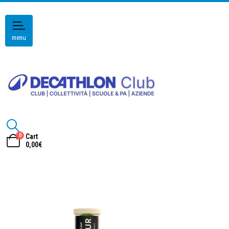
menu
0
Cart
0,00
€