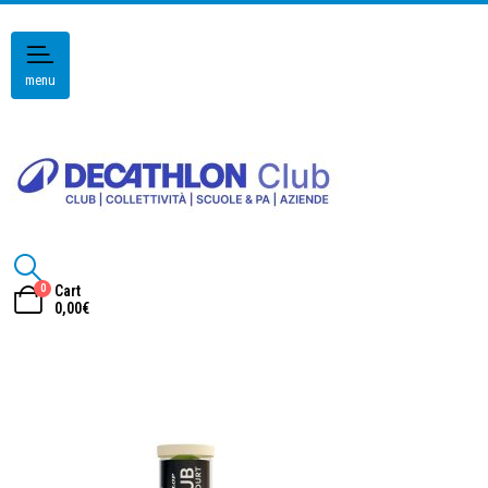
menu
0
Cart
0,00
€