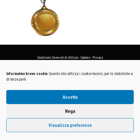
Condizioni Generali di Utilizzo
-
Cookies
-
Privacy
DECATHLON ITALIA S.r.l. Unipersonale - Viale Valassina, 268 - 20851 Lissone (MB) Cap. Soc.
Informativa breve cookie
Questo sito utilizza i cookie tecnici, per le statistiche e
Euro 12.500.000 i.v. - C.F. e Iscr. Reg. Imp. Monza e Brianza 02137480964 - R.E.A. MB-1370021 -
di terze parti.
P.IVA. 11005760159 - Direzione e coordinamento art. 2497 C.C. DECATHLON SA, Villeneuve
D'Ascq, Francia Le foto dei prodotti presenti sul sito sono puramente esemplificative.
Accetta
Nega
Visualizza preferenze