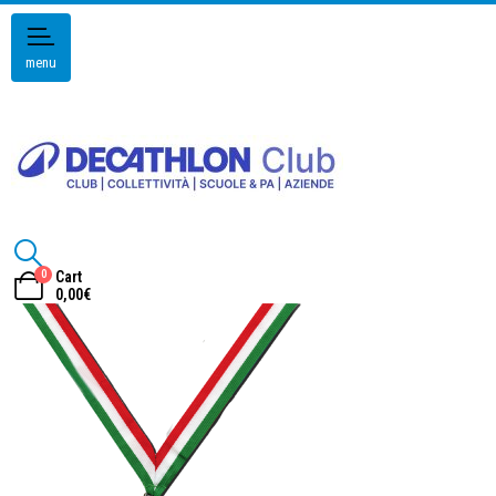
menu
0
Cart
0,00
€