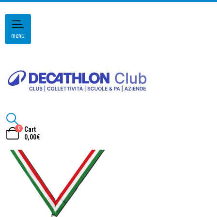
menu
0
Cart
0,00
€