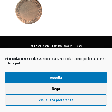
Condizioni Generali di Utilizzo
-
Cookies
-
Privacy
DECATHLON ITALIA S.r.l. Unipersonale - Viale Valassina, 268 - 20851 Lissone (MB) Cap. Soc.
Informativa breve cookie
Questo sito utilizza i cookie tecnici, per le statistiche e
Euro 12.500.000 i.v. - C.F. e Iscr. Reg. Imp. Monza e Brianza 02137480964 - R.E.A. MB-1370021 -
di terze parti.
P.IVA. 11005760159 - Direzione e coordinamento art. 2497 C.C. DECATHLON SA, Villeneuve
D'Ascq, Francia Le foto dei prodotti presenti sul sito sono puramente esemplificative.
Accetta
Nega
Visualizza preferenze