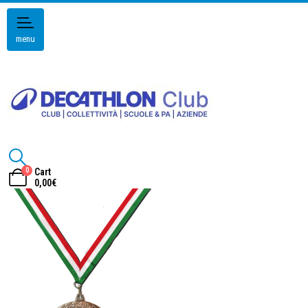
menu
0
Cart
0,00
€