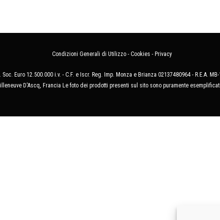
Condizioni Generali di Utilizzo
-
Cookies
-
Privacy
 Soc. Euro 12.500.000 i.v. - C.F. e Iscr. Reg. Imp. Monza e Brianza 02137480964 - R.E.A. 
illeneuve D'Ascq, Francia Le foto dei prodotti presenti sul sito sono puramente esemplificat