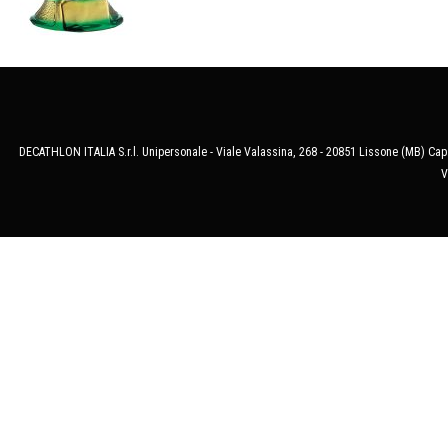
DECATHLON ITALIA S.r.l. Unipersonale - Viale Valassina, 268 - 20851 Lissone (MB) Cap.
V