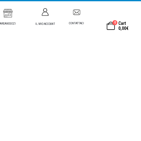
0
Cart
CONTATTACI
AREANEGOZI
IL MIO ACCOUNT
0,00
€