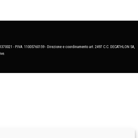
MB-1370021 - P.IVA. 11005760159 - Direzione e coordinamento art. 2497 C.C. DECATHLON SA,
ive.