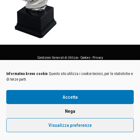
Condizioni Generali di Utilizzo
-
Cookies
-
Privacy
DECATHLON ITALIA S.r.l. Unipersonale - Viale Valassina, 268 - 20851 Lissone (MB) Cap. Soc.
Informativa breve cookie
Questo sito utilizza i cookie tecnici, per le statistiche e
Euro 12.500.000 i.v. - C.F. e Iscr. Reg. Imp. Monza e Brianza 02137480964 - R.E.A. MB-1370021 -
di terze parti.
P.IVA. 11005760159 - Direzione e coordinamento art. 2497 C.C. DECATHLON SA, Villeneuve
D'Ascq, Francia Le foto dei prodotti presenti sul sito sono puramente esemplificative.
Accetta
Nega
Visualizza preferenze