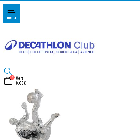
menu
0
Cart
0,00
€