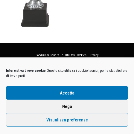
Condizioni Generali di Utilizzo
-
Cookies
-
Privacy
DECATHLON ITALIA S.r.l. Unipersonale - Viale Valassina, 268 - 20851 Lissone (MB) Cap. Soc.
Informativa breve cookie
Questo sito utilizza i cookie tecnici, per le statistiche e
Euro 12.500.000 i.v. - C.F. e Iscr. Reg. Imp. Monza e Brianza 02137480964 - R.E.A. MB-1370021 -
di terze parti.
P.IVA. 11005760159 - Direzione e coordinamento art. 2497 C.C. DECATHLON SA, Villeneuve
D'Ascq, Francia Le foto dei prodotti presenti sul sito sono puramente esemplificative.
Accetta
Nega
Visualizza preferenze