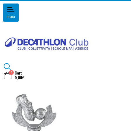
menu
0
Cart
0,00
€