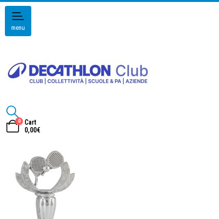
menu
0
Cart
0,00
€