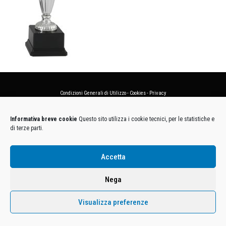
Condizioni Generali di Utilizzo
-
Cookies
-
Privacy
DECATHLON ITALIA S.r.l. Unipersonale - Viale Valassina, 268 - 20851 Lissone (MB) Cap. Soc.
Informativa breve cookie
Questo sito utilizza i cookie tecnici, per le statistiche e
Euro 12.500.000 i.v. - C.F. e Iscr. Reg. Imp. Monza e Brianza 02137480964 - R.E.A. MB-1370021 -
di terze parti.
P.IVA. 11005760159 - Direzione e coordinamento art. 2497 C.C. DECATHLON SA, Villeneuve
D'Ascq, Francia Le foto dei prodotti presenti sul sito sono puramente esemplificative.
Accetta
Nega
Visualizza preferenze