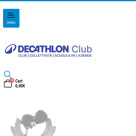
menu
0
Cart
0,00
€