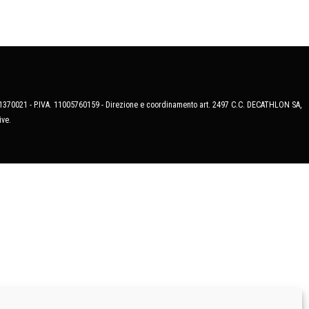
MB-1370021 - P.IVA. 11005760159 - Direzione e coordinamento art. 2497 C.C. DECATHLON SA,
ive.