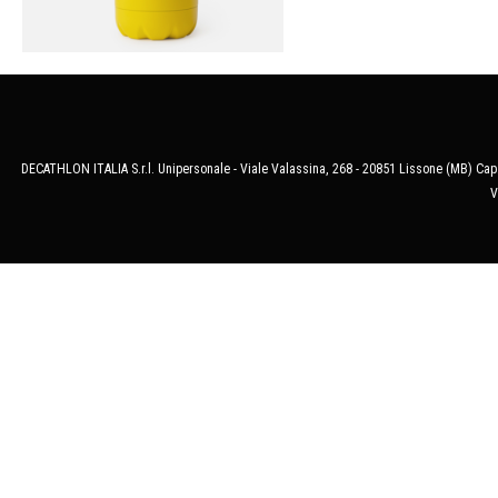
DECATHLON ITALIA S.r.l. Unipersonale - Viale Valassina, 268 - 20851 Lissone (MB) Cap.
V