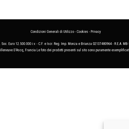
Condizioni Generali di Utilizzo
-
Cookies
-
Privacy
 Soc. Euro 12.500.000 i.v. - C.F. e Iscr. Reg. Imp. Monza e Brianza 02137480964 - R.E.A. 
illeneuve D'Ascq, Francia Le foto dei prodotti presenti sul sito sono puramente esemplificat