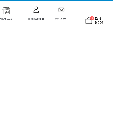
0
Cart
CONTATTACI
AREANEGOZI
IL MIO ACCOUNT
0,00
€