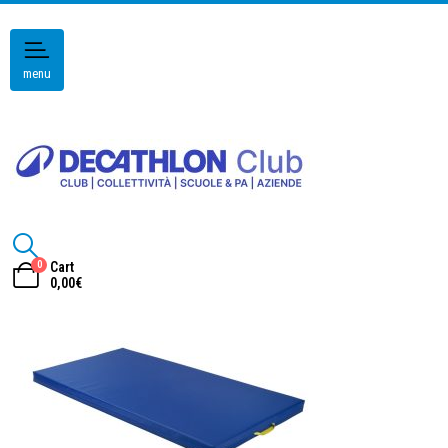
menu
0
Cart
0,00
€