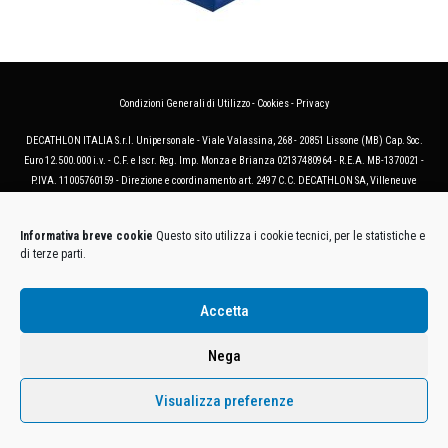
Condizioni Generali di Utilizzo
-
Cookies
-
Privacy
DECATHLON ITALIA S.r.l. Unipersonale - Viale Valassina, 268 - 20851 Lissone (MB) Cap. Soc.
Euro 12.500.000 i.v. - C.F. e Iscr. Reg. Imp. Monza e Brianza 02137480964 - R.E.A. MB-1370021 -
P.IVA. 11005760159 - Direzione e coordinamento art. 2497 C.C. DECATHLON SA, Villeneuve
D'Ascq, Francia Le foto dei prodotti presenti sul sito sono puramente esemplificative.
Informativa breve cookie
Questo sito utilizza i cookie tecnici, per le statistiche e
di terze parti.
Accetta
Nega
Visualizza preferenze