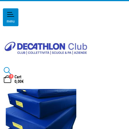
menu
0
Cart
0,00
€