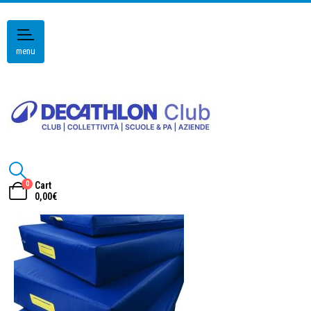
menu
0
Cart
0,00
€