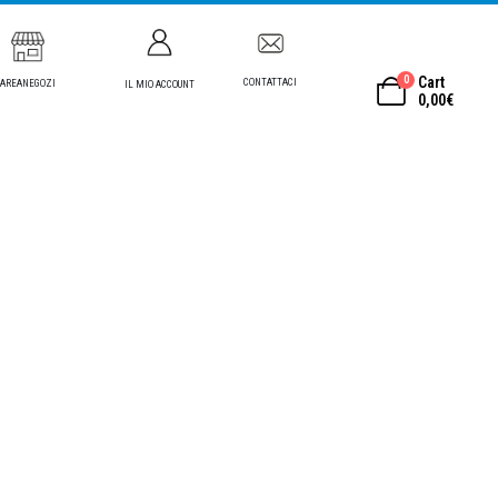
0
Cart
CONTATTACI
AREANEGOZI
IL MIO ACCOUNT
0,00
€