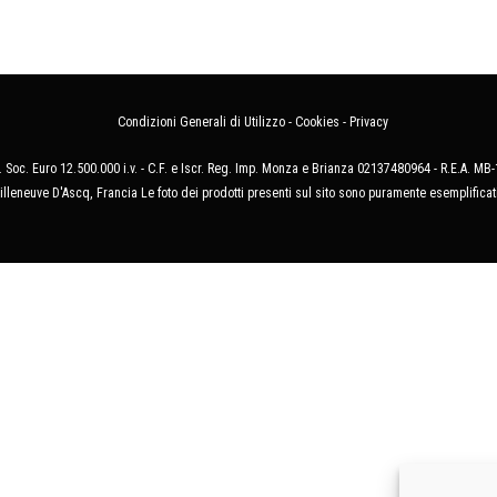
Condizioni Generali di Utilizzo
-
Cookies
-
Privacy
 Soc. Euro 12.500.000 i.v. - C.F. e Iscr. Reg. Imp. Monza e Brianza 02137480964 - R.E.A. 
illeneuve D'Ascq, Francia Le foto dei prodotti presenti sul sito sono puramente esemplificat