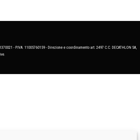
MB-1370021 - P.IVA. 11005760159 - Direzione e coordinamento art. 2497 C.C. DECATHLON SA,
ive.