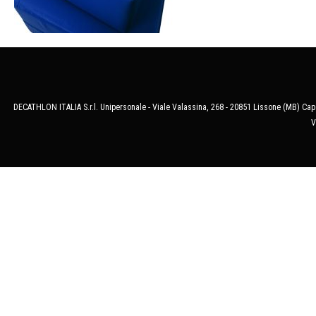
DECATHLON ITALIA S.r.l. Unipersonale - Viale Valassina, 268 - 20851 Lissone (MB) Cap.
V