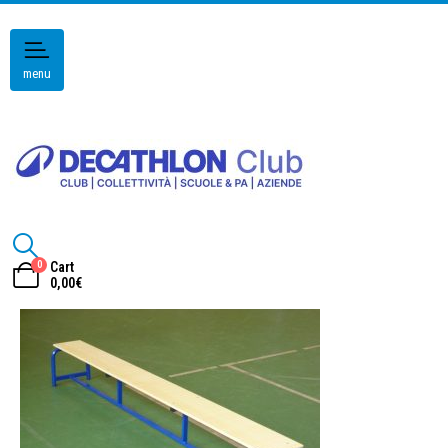
menu
0
Cart
0,00
€