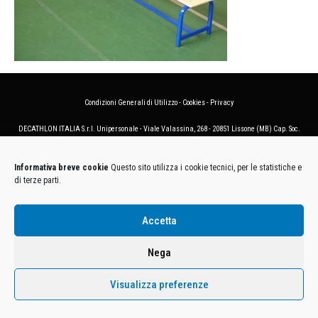
Condizioni Generali di Utilizzo
-
Cookies
-
Privacy
DECATHLON ITALIA S.r.l. Unipersonale - Viale Valassina, 268 - 20851 Lissone (MB) Cap. Soc.
Euro 12.500.000 i.v. - C.F. e Iscr. Reg. Imp. Monza e Brianza 02137480964 - R.E.A. MB-1370021 -
P.IVA. 11005760159 - Direzione e coordinamento art. 2497 C.C. DECATHLON SA, Villeneuve
Informativa breve cookie
Questo sito utilizza i cookie tecnici, per le statistiche e
D'Ascq, Francia Le foto dei prodotti presenti sul sito sono puramente esemplificative.
di terze parti.
Accetta
Nega
Visualizza preferenze