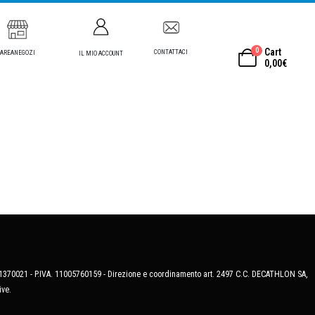
0
Cart
CONTATTACI
AREANEGOZI
IL MIO ACCOUNT
0,00
€
MB-1370021 - P.IVA. 11005760159 - Direzione e coordinamento art. 2497 C.C. DECATHLON SA,
ive.