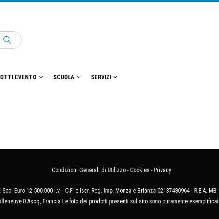
OTTI EVENTO
SCUOLA
SERVIZI
Condizioni Generali di Utilizzo
-
Cookies
-
Privacy
 Soc. Euro 12.500.000 i.v. - C.F. e Iscr. Reg. Imp. Monza e Brianza 02137480964 - R.E.A. 
illeneuve D'Ascq, Francia Le foto dei prodotti presenti sul sito sono puramente esemplificat