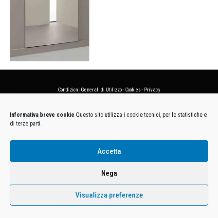
Condizioni Generali di Utilizzo
-
Cookies
-
Privacy
DECATHLON ITALIA S.r.l. Unipersonale - Viale Valassina, 268 - 20851 Lissone (MB) Cap. Soc.
Informativa breve cookie
Questo sito utilizza i cookie tecnici, per le statistiche e
Euro 12.500.000 i.v. - C.F. e Iscr. Reg. Imp. Monza e Brianza 02137480964 - R.E.A. MB-1370021 -
di terze parti.
P.IVA. 11005760159 - Direzione e coordinamento art. 2497 C.C. DECATHLON SA, Villeneuve
D'Ascq, Francia Le foto dei prodotti presenti sul sito sono puramente esemplificative.
Accetta
Nega
Visualizza preferenze