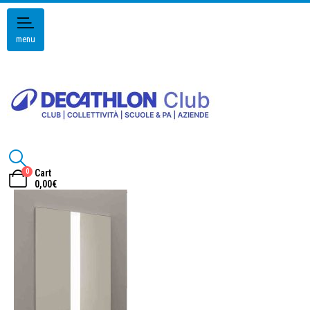
menu
0
Cart
0,00
€