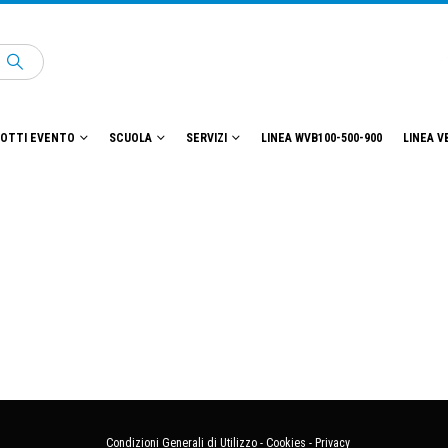
OTTI EVENTO
SCUOLA
SERVIZI
LINEA WVB100-500-900
LINEA V
Condizioni Generali di Utilizzo
-
Cookies
-
Privacy