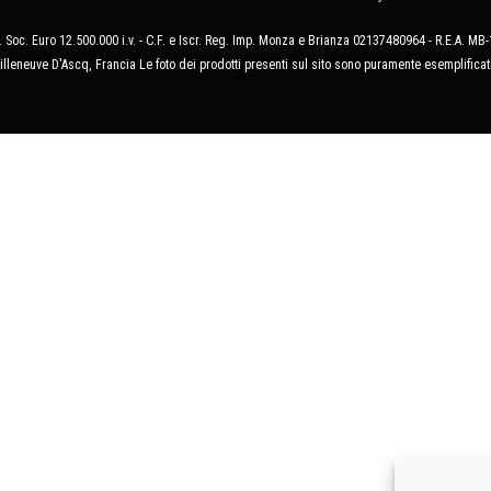
 Soc. Euro 12.500.000 i.v. - C.F. e Iscr. Reg. Imp. Monza e Brianza 02137480964 - R.E.A. 
illeneuve D'Ascq, Francia Le foto dei prodotti presenti sul sito sono puramente esemplificat