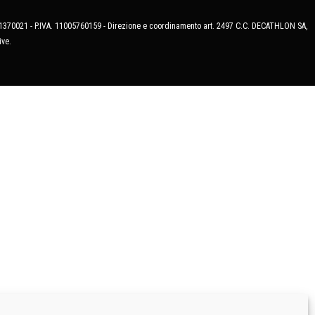
MB-1370021 - P.IVA. 11005760159 - Direzione e coordinamento art. 2497 C.C. DECATHLON SA,
ive.