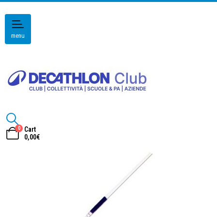
menu
0
Cart
0,00
€