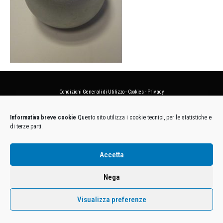
Condizioni Generali di Utilizzo
-
Cookies
-
Privacy
DECATHLON ITALIA S.r.l. Unipersonale - Viale Valassina, 268 - 20851 Lissone (MB) Cap. Soc.
Informativa breve cookie
Questo sito utilizza i cookie tecnici, per le statistiche e
Euro 12.500.000 i.v. - C.F. e Iscr. Reg. Imp. Monza e Brianza 02137480964 - R.E.A. MB-1370021 -
di terze parti.
P.IVA. 11005760159 - Direzione e coordinamento art. 2497 C.C. DECATHLON SA, Villeneuve
D'Ascq, Francia Le foto dei prodotti presenti sul sito sono puramente esemplificative.
Accetta
Nega
Visualizza preferenze