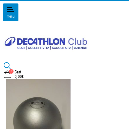
menu
0
Cart
0,00
€