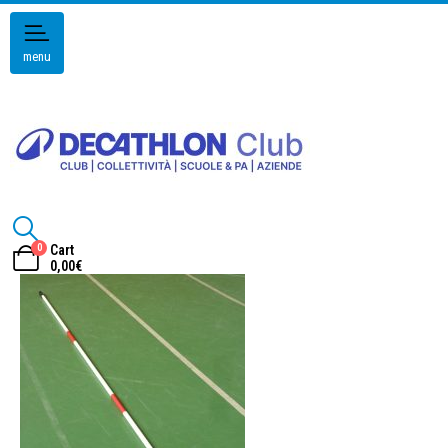
menu
0
Cart
0,00
€