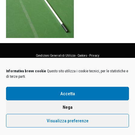
Condizioni Generali di Utilizzo
-
Cookies
-
Privacy
DECATHLON ITALIA S.r.l. Unipersonale - Viale Valassina, 268 - 20851 Lissone (MB) Cap. Soc.
Informativa breve cookie
Questo sito utilizza i cookie tecnici, per le statistiche e
Euro 12.500.000 i.v. - C.F. e Iscr. Reg. Imp. Monza e Brianza 02137480964 - R.E.A. MB-1370021 -
di terze parti.
P.IVA. 11005760159 - Direzione e coordinamento art. 2497 C.C. DECATHLON SA, Villeneuve
D'Ascq, Francia Le foto dei prodotti presenti sul sito sono puramente esemplificative.
Accetta
Nega
Visualizza preferenze