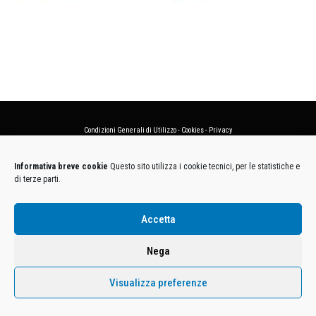
Condizioni Generali di Utilizzo
-
Cookies
-
Privacy
DECATHLON ITALIA S.r.l. Unipersonale - Viale Valassina, 268 - 20851 Lissone (MB) Cap. Soc.
Informativa breve cookie
Questo sito utilizza i cookie tecnici, per le statistiche e
Euro 12.500.000 i.v. - C.F. e Iscr. Reg. Imp. Monza e Brianza 02137480964 - R.E.A. MB-1370021 -
di terze parti.
P.IVA. 11005760159 - Direzione e coordinamento art. 2497 C.C. DECATHLON SA, Villeneuve
D'Ascq, Francia Le foto dei prodotti presenti sul sito sono puramente esemplificative.
Accetta
Nega
Visualizza preferenze