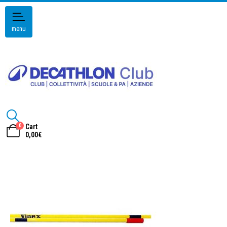
menu
0
Cart
0,00
€